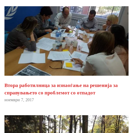
Втора работилница за изнаоѓање на решенија за
справувањето со проблемот со отпадот
ноември 7, 2017