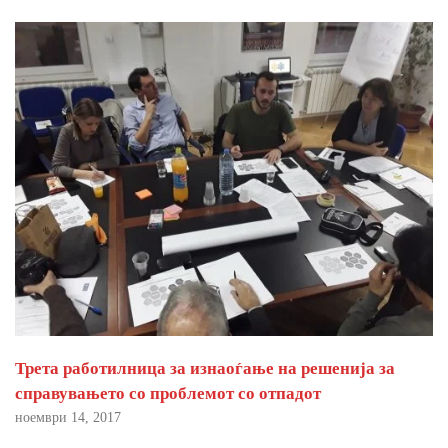
Трета работилница за изнаоѓање на решенија за
справувањето со проблемот со отпадот
ноември 14, 2017