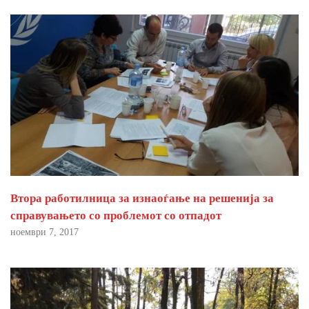
Втора работилница за изнаоѓање на решенија за
справувањето со проблемот со отпадот
ноември 7, 2017