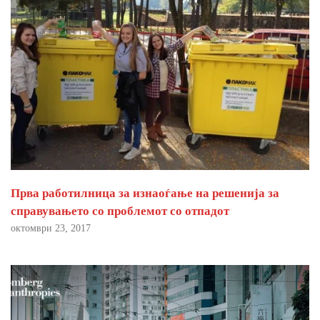
Прва работилница за изнаоѓање на решенија за
справувањето со проблемот со отпадот
октомври 23, 2017