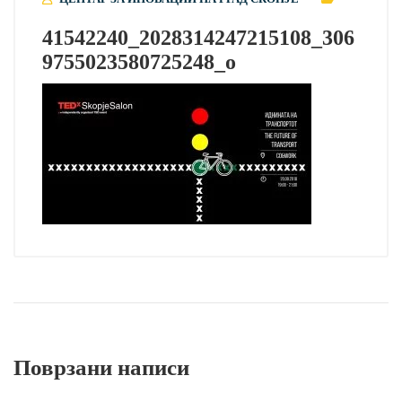
41542240_2028314247215108_306
9755023580725248_o
Поврзани написи