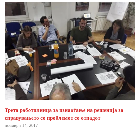
Трета работилница за изнаоѓање на решенија за
справувањето со проблемот со отпадот
ноември 14, 2017