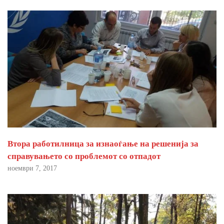
Втора работилница за изнаоѓање на решенија за
справувањето со проблемот со отпадот
ноември 7, 2017