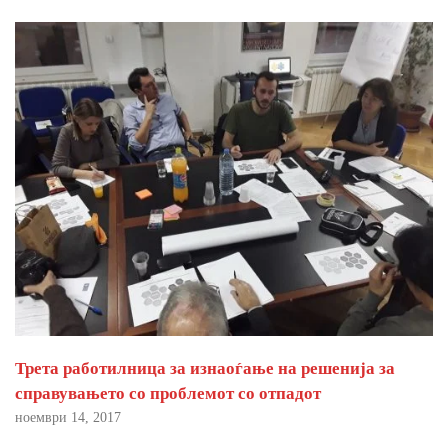
Трета работилница за изнаоѓање на решенија за
справувањето со проблемот со отпадот
ноември 14, 2017