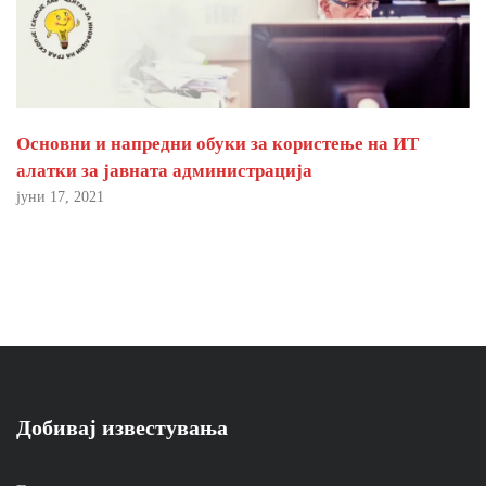
Основни и напредни обуки за користење на ИТ
алатки за јавната администрација
јуни 17, 2021
Добивај известувања