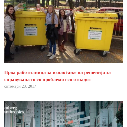
Прва работилница за изнаоѓање на решенија за
справувањето со проблемот со отпадот
октомври 23, 2017