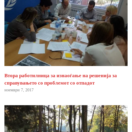
Втора работилница за изнаоѓање на решенија за
справувањето со проблемот со отпадот
ноември 7, 2017