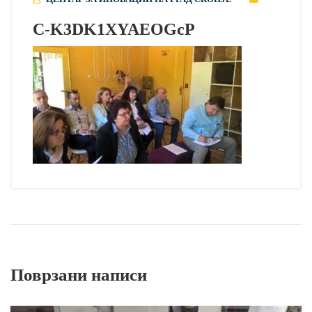
C-K3DK1XYAEOGcP
Поврзани написи