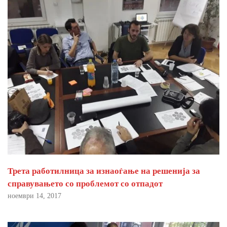
Трета работилница за изнаоѓање на решенија за
справувањето со проблемот со отпадот
ноември 14, 2017