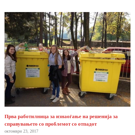
Прва работилница за изнаоѓање на решенија за
справувањето со проблемот со отпадот
октомври 23, 2017