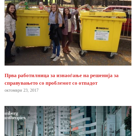
Прва работилница за изнаоѓање на решенија за
справувањето со проблемот со отпадот
октомври 23, 2017