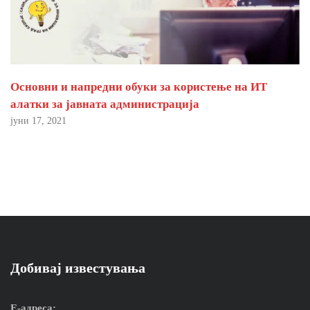
Основни и напредни обуки за користење на ИТ
алатки за јавната администрација
јуни 17, 2021
Добивај известувања
Е-адреса: