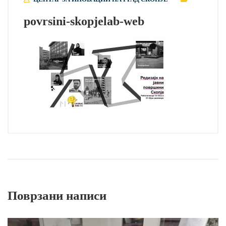
povrsini-skopjelab-web
Поврзани написи