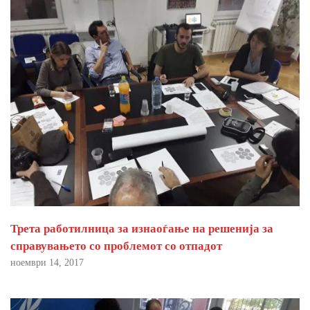
Трета работилница за изнаоѓање на решенија за
справувањето со проблемот со отпадот
ноември 14, 2017