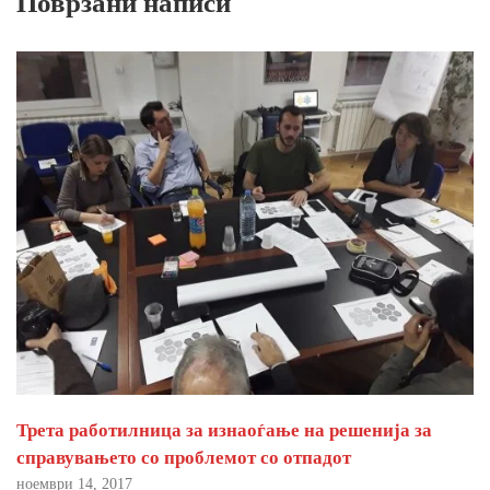
Поврзани написи
Трета работилница за изнаоѓање на решенија за
справувањето со проблемот со отпадот
ноември 14, 2017