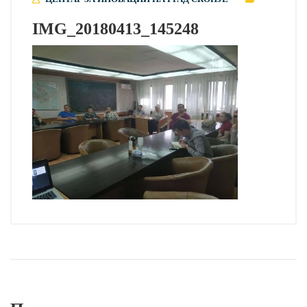
IMG_20180413_145248