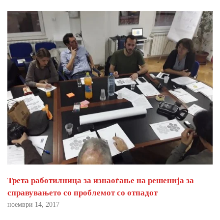
Трета работилница за изнаоѓање на решенија за
справувањето со проблемот со отпадот
ноември 14, 2017