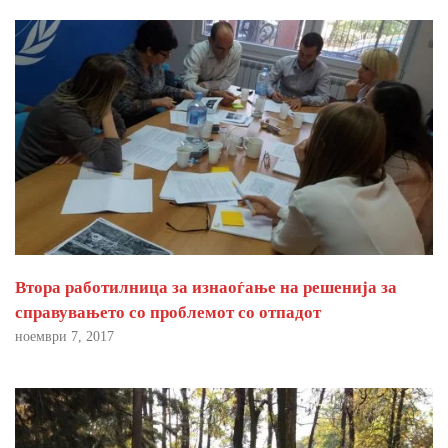
Втора работилница за изнаоѓање на решенија за
справувањето со проблемот со отпадот
ноември 7, 2017