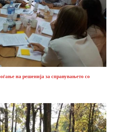
оѓање на решенија за справувањето со