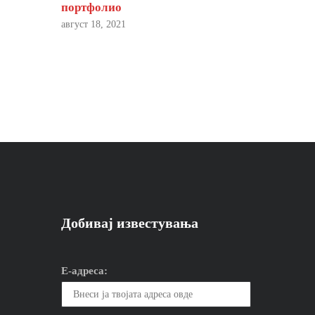
портфолио
август 18, 2021
Добивај известувања
Е-адреса: