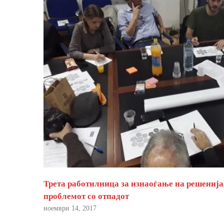
Трета работилница за изнаоѓање на решенија
проблемот со отпадот
ноември 14, 2017