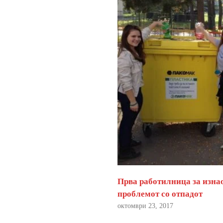
Прва работилница за изна
проблемот со отпадот
октомври 23, 2017