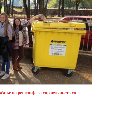
оѓање на решенија за справувањето со