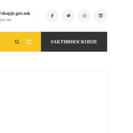
@skopje.gov.mk
јте не
#АКТИВНОСКОПЈЕ