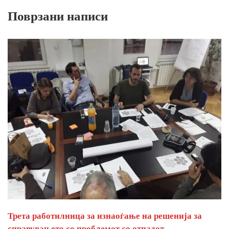
Поврзани написи
Трета работилница за изнаоѓање на решенија за
справувањето со проблемот со отпадот