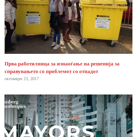
Прва работилница за изнаоѓање на решенија за
справувањето со проблемот со отпадот
октомври 23, 2017