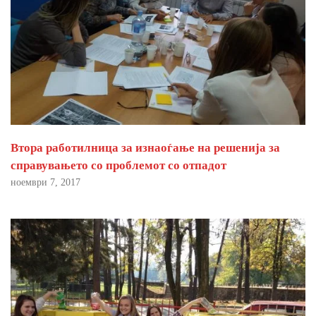
Втора работилница за изнаоѓање на решенија за
справувањето со проблемот со отпадот
ноември 7, 2017