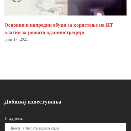
Основни и напредни обуки за користење на ИТ
алатки за јавната администрација
јуни 17, 2021
Добивај известувања
Е-адреса: