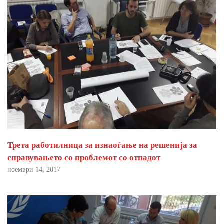
Трета работилница за изнаоѓање на решенија за
справувањето со проблемот со отпадот
ноември 14, 2017