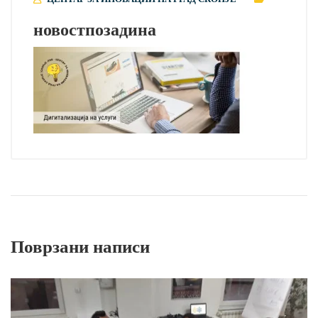
новостпозадина
Поврзани написи