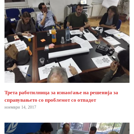
Трета работилница за изнаоѓање на решенија за
справувањето со проблемот со отпадот
ноември 14, 2017