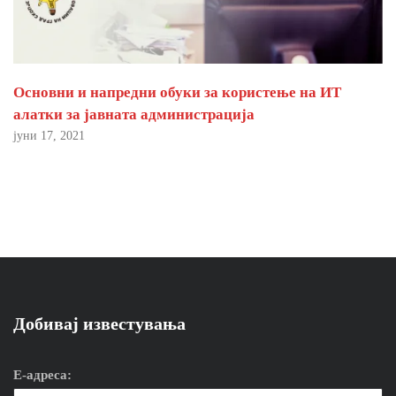
Основни и напредни обуки за користење на ИТ
алатки за јавната администрација
јуни 17, 2021
Добивај известувања
Е-адреса: