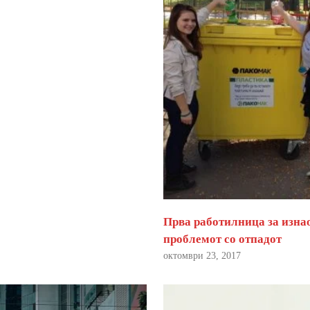
Прва работилница за изна
проблемот со отпадот
октомври 23, 2017