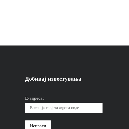
Добивај известувања
Е-адреса: