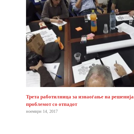
Трета работилница за изнаоѓање на решенија
проблемот со отпадот
ноември 14, 2017