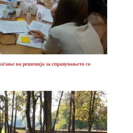
оѓање на решенија за справувањето со