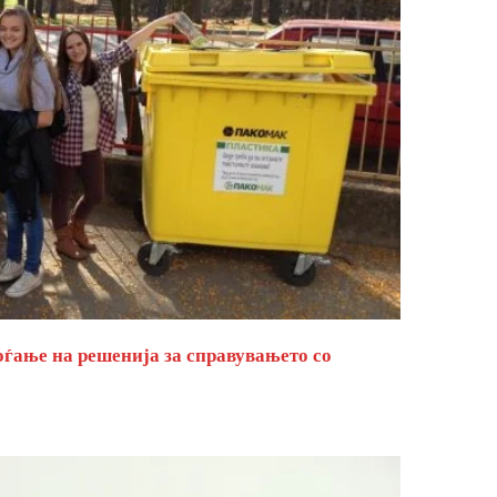
оѓање на решенија за справувањето со