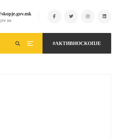
@skopje.gov.mk
јте не
#АКТИВНОСКОПЈЕ