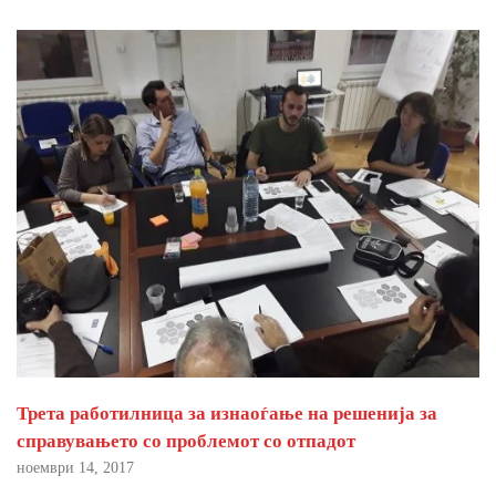
Трета работилница за изнаоѓање на решенија за
справувањето со проблемот со отпадот
ноември 14, 2017