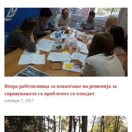
Втора работилница за изнаоѓање на решенија за
справувањето со проблемот со отпадот
ноември 7, 2017