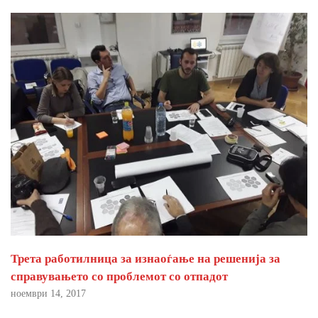
Трета работилница за изнаоѓање на решенија за
справувањето со проблемот со отпадот
ноември 14, 2017