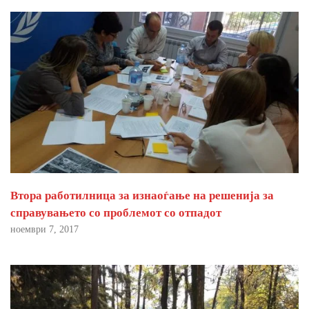
Втора работилница за изнаоѓање на решенија за
справувањето со проблемот со отпадот
ноември 7, 2017