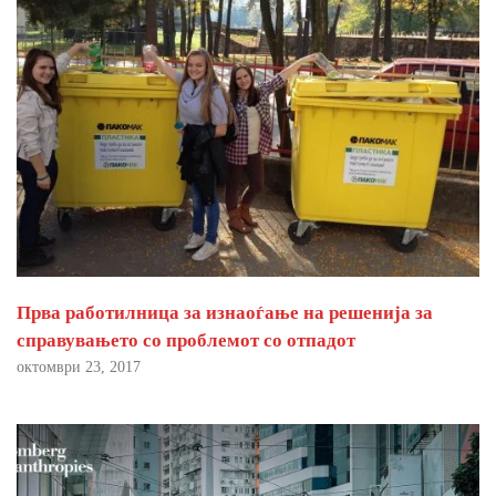
Прва работилница за изнаоѓање на решенија за
справувањето со проблемот со отпадот
октомври 23, 2017