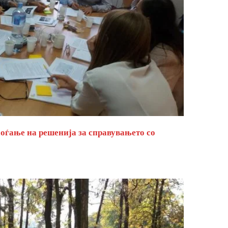
оѓање на решенија за справувањето со