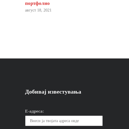
портфолио
август 18, 2021
Добивај известувања
Е-адреса: