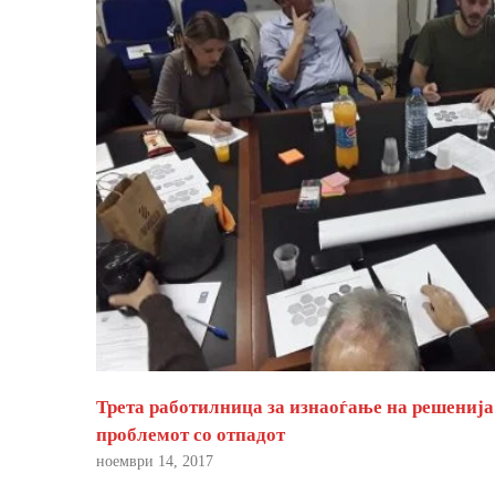
Трета работилница за изнаоѓање на решенија
проблемот со отпадот
ноември 14, 2017