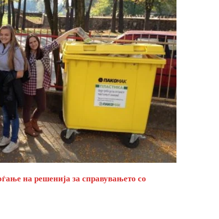
оѓање на решенија за справувањето со