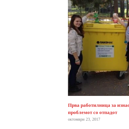
Прва работилница за изна
проблемот со отпадот
октомври 23, 2017