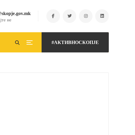
@skopje.gov.mk
јте не
#АКТИВНОСКОПЈЕ