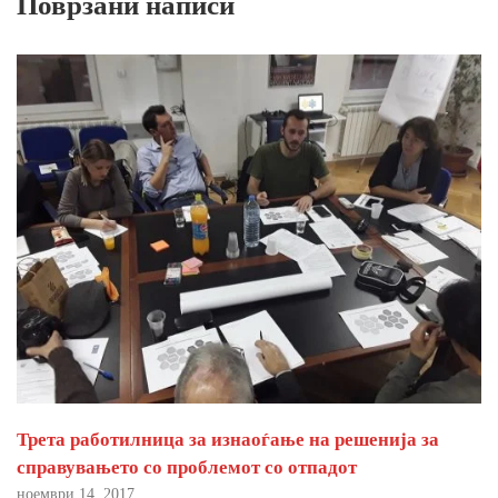
Поврзани написи
Трета работилница за изнаоѓање на решенија за
справувањето со проблемот со отпадот
ноември 14, 2017