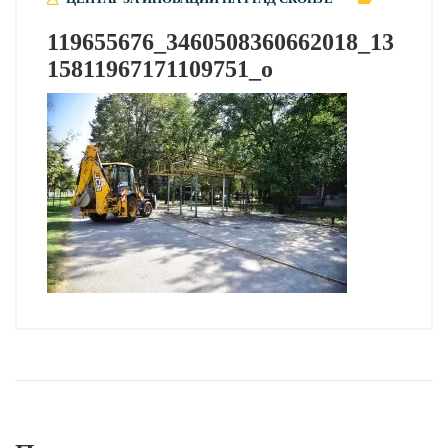
119655676_3460508360662018_13
15811967171109751_o