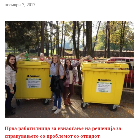
ноември 7, 2017
Прва работилница за изнаоѓање на решенија за
справувањето со проблемот со отпадот