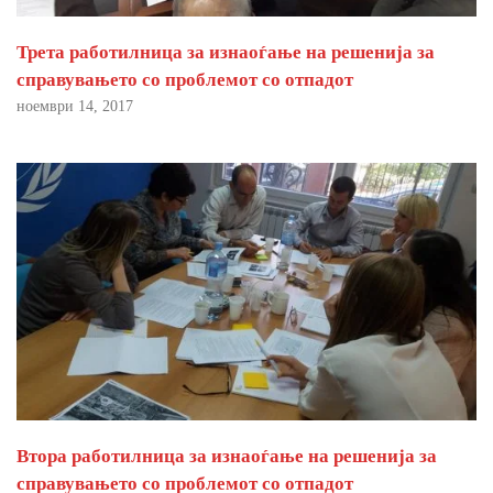
Трета работилница за изнаоѓање на решенија за
справувањето со проблемот со отпадот
ноември 14, 2017
Втора работилница за изнаоѓање на решенија за
справувањето со проблемот со отпадот