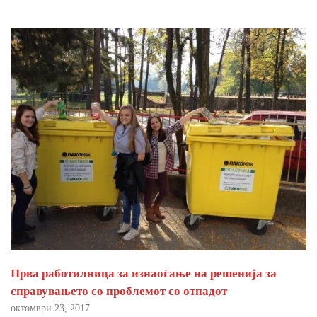
Прва работилница за изнаоѓање на решенија за
справувањето со проблемот со отпадот
октомври 23, 2017