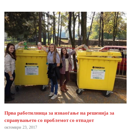
Прва работилница за изнаоѓање на решенија за
справувањето со проблемот со отпадот
октомври 23, 2017