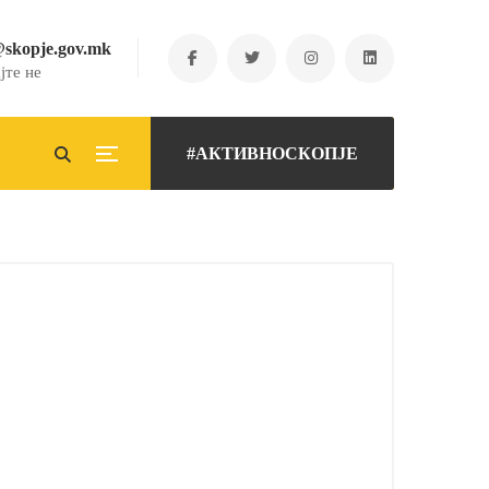
@skopje.gov.mk
јте не
#АКТИВНОСКОПЈЕ