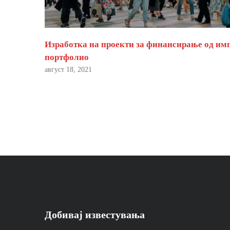
Изработка на проекти за финансирање од им
портфолио
август 18, 2021
Добивај известувања