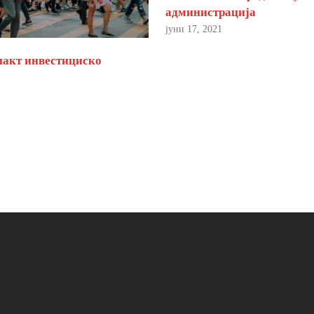
администрација
јуни 17, 2021
пакт инвестициско