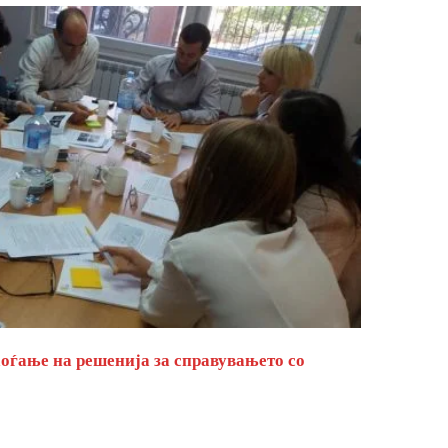
оѓање на решенија за справувањето со