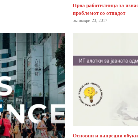
Прва работилница за изна
проблемот со отпадот
октомври 23, 2017
Основни и напредни обуки 