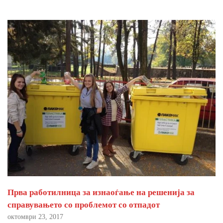
Прва работилница за изнаоѓање на решенија за
справувањето со проблемот со отпадот
октомври 23, 2017