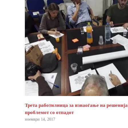
Трета работилница за изнаоѓање на решенија
проблемот со отпадот
ноември 14, 2017