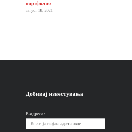
портфолио
август 18, 2021
Добивај известувања
Е-адреса: