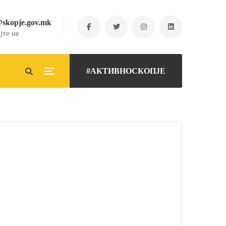
@skopje.gov.mk
јте не
#АКТИВНОСКОПЈЕ