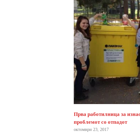
Прва работилница за изна
проблемот со отпадот
октомври 23, 2017