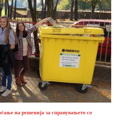
оѓање на решенија за справувањето со