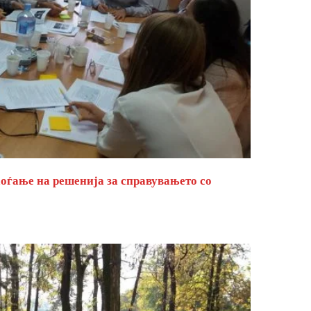
оѓање на решенија за справувањето со