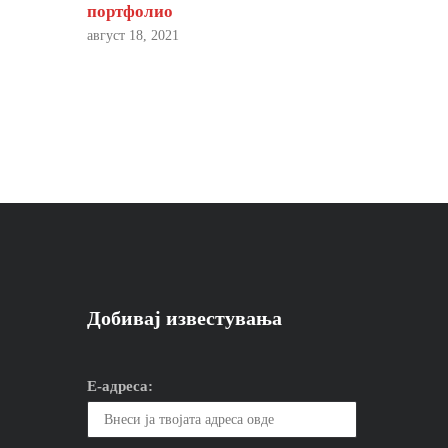
портфолио
август 18, 2021
Добивај известувања
Е-адреса: