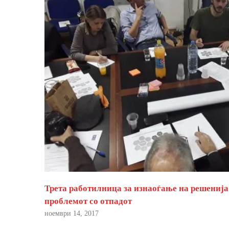
Трета работилница за изнаоѓање на решенија
проблемот со отпадот
ноември 14, 2017