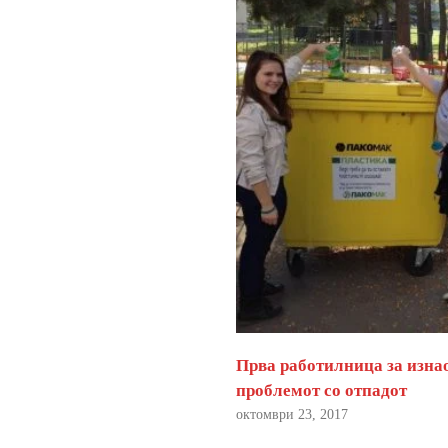
Прва работилница за изна
проблемот со отпадот
октомври 23, 2017