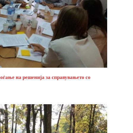
оѓање на решенија за справувањето со