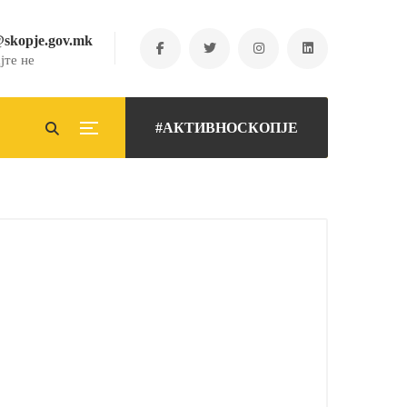
@skopje.gov.mk
јте не
#АКТИВНОСКОПЈЕ