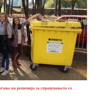
оѓање на решенија за справувањето со