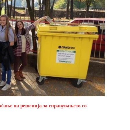
оѓање на решенија за справувањето со