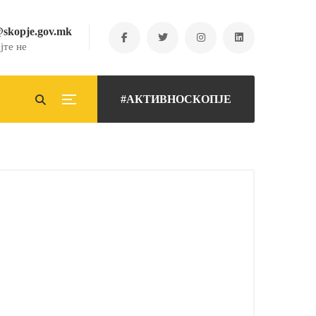
@skopje.gov.mk
јте не
#АКТИВНОСКОПЈЕ