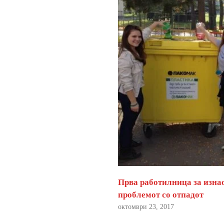
Прва работилница за изна
проблемот со отпадот
октомври 23, 2017