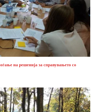
оѓање на решенија за справувањето со