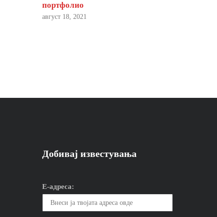
портфолио
август 18, 2021
Добивај известувања
Е-адреса: