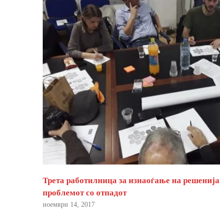
Трета работилница за изнаоѓање на решенија
проблемот со отпадот
ноември 14, 2017