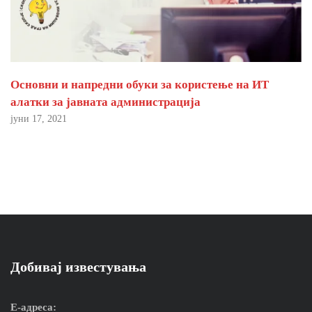
Основни и напредни обуки за користење на ИТ
алатки за јавната администрација
јуни 17, 2021
Добивај известувања
Е-адреса: