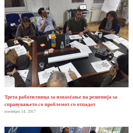
Трета работилница за изнаоѓање на решенија за
справувањето со проблемот со отпадот
ноември 14, 2017