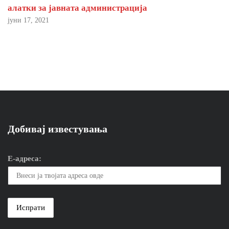
алатки за јавната администрација
јуни 17, 2021
Добивај известувања
Е-адреса: