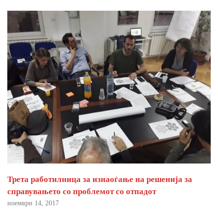
Трета работилница за изнаоѓање на решенија за
справувањето со проблемот со отпадот
ноември 14, 2017