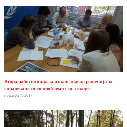
Втора работилница за изнаоѓање на решенија за
справувањето со проблемот со отпадот
ноември 7, 2017