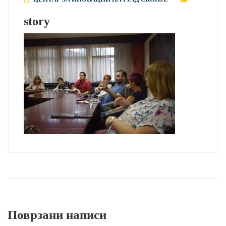
story
Поврзани написи