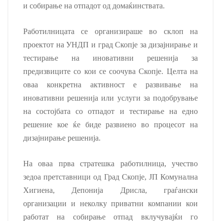
и собирање на отпадот од домаќинствата.
Работилницата се организираше во склоп на
проектот на УНДП и град Скопје за дизајнирање и
тестирање на иновативни решенија за
предизвиците со кои се соочува Скопје. Целта на
оваа конкретна активност е развивање на
иновативни решенија или услуги за подобрување
на состојбата со отпадот и тестирање на едно
решение кое ќе биде развиено во процесот на
дизајнирање решенија.
На оваа прва стратешка работилница, учество
зедоа претставници од Град Скопје, ЈП Комунална
Хигиена, Депонија Дрисла, граѓански
организации и неколку приватни компании кои
работат на собирање отпад вклучувајќи го