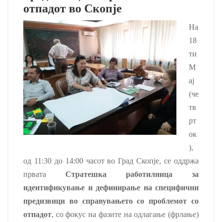
отпадот во Скопје
На
18
ти
М
ај
(че
тв
рт
ок
),
од 11:30 до 14:00 часот во Град Скопје, се оддржа
првата
Стратешка работилница за
идентификување и дефинирање на специфични
предизвици во справувањето со проблемот со
отпадот
, со фокус на фазите на одлагање (фрлање)