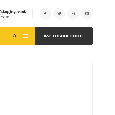
@skopje.gov.mk
јте не
#АКТИВНОСКОПЈЕ