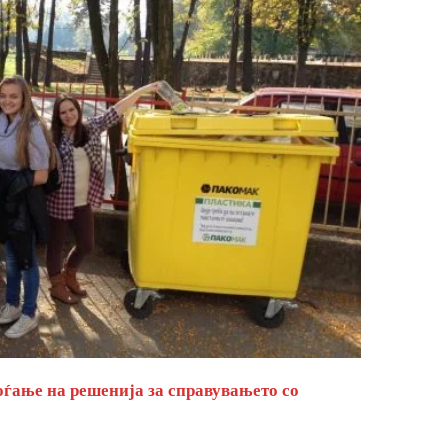
оѓање на решенија за справувањето со