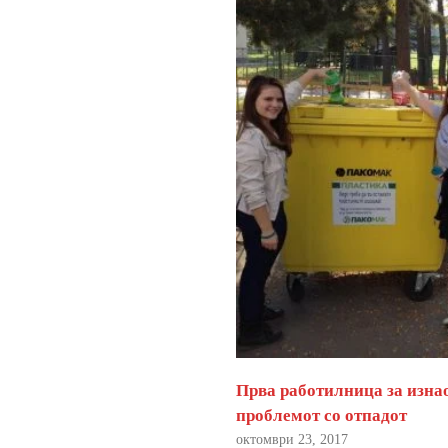
Прва работилница за изна
проблемот со отпадот
октомври 23, 2017