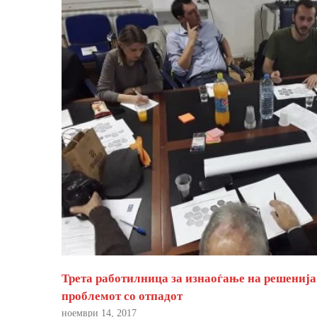
Трета работилница за изнаоѓање на решенија
проблемот со отпадот
ноември 14, 2017