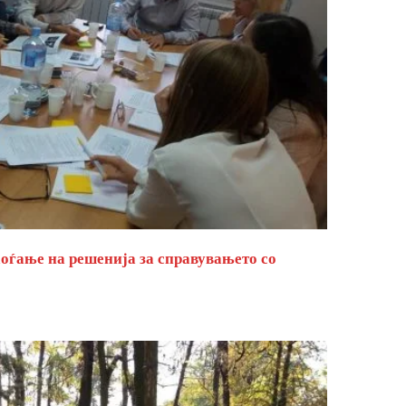
оѓање на решенија за справувањето со