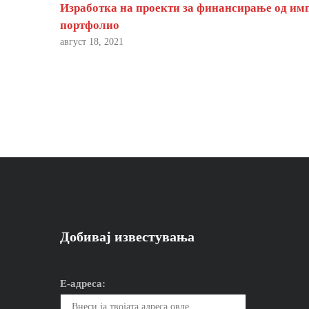
Изработка на проекти за финансирање од им
портфолио
август 18, 2021
Добивај известувања
Е-адреса: