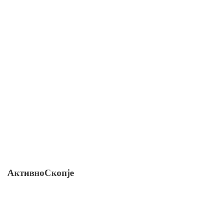
АктивноСкопје