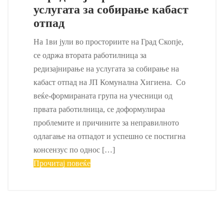
услугата за собирање кабаст
отпад
На 1ви јули во просториите на Град Скопје,
се одржа втората работилница за
редизајнирање на услугата за собирање на
кабаст отпад на ЈП Комунална Хигиена. Со
веќе-формираната група на учесници од
првата работилница, се доформулираа
проблемите и причините за неправилното
одлагање на отпадот и успешно се постигна
консензус по однос […]
Прочитај повеќе