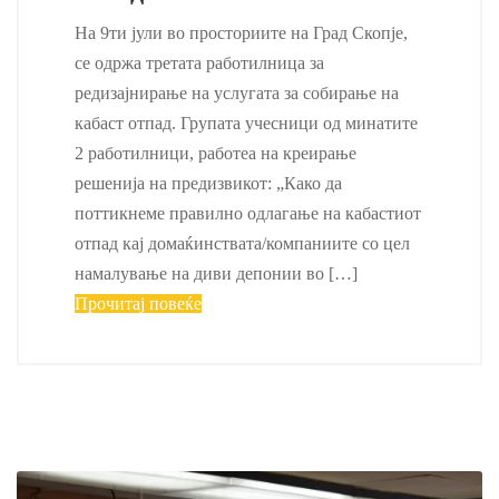
На 9ти јули во просториите на Град Скопје,
се одржа третата работилница за
редизајнирање на услугата за собирање на
кабаст отпад. Групата учесници од минатите
2 работилници, работеа на креирање
решенија на предизвикот: „Како да
поттикнеме правилно одлагање на кабастиот
отпад кај домаќинствата/компаниите со цел
намалување на диви депонии во […]
Прочитај повеќе