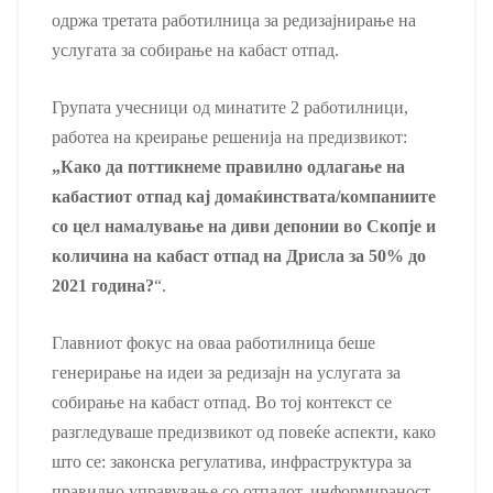
одржа третата работилница за редизајнирање на
услугата за собирање на кабаст отпад.
Групата учесници од минатите 2 работилници,
работеа на креирање решенија на предизвикот:
„Како да поттикнеме правилно одлагање на
кабастиот отпад кај домаќинствата/компаниите
со цел намалување на диви депонии во Скопје и
количина на кабаст отпад на Дрисла за 50% до
2021 година?
“.
Главниот фокус на оваа работилница беше
генерирање на идеи за редизајн на услугата за
собирање на кабаст отпад. Во тој контекст се
разгледуваше предизвикот од повеќе аспекти, како
што се: законска регулатива, инфраструктура за
правилно управување со отпадот, информираност