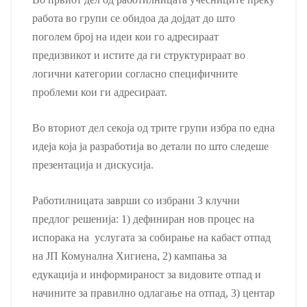
работа во групи се обидоа да дојдат до што
поголем број на идеи кои го адресираат
предизвикот и истите да ги структурираат во
логични категории согласно специфичните
проблеми кои ги адресираат.
Во вториот дел секоја од трите групи избра по една
идеја која ја разработија во детали по што следеше
презентација и дискусија.
Работилницата заврши со избрани 3 клучни
предлог решенија: 1) дефиниран нов процес на
испорака на услугата за собирање на кабаст отпад
на ЈП Комунална Хигиена, 2) кампања за
едукација и информираност за видовите отпад и
начините за правилно одлагање на отпад, 3) центар