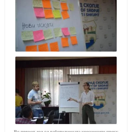
Во првиот дел од работилницата учесниците преку