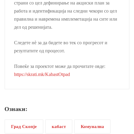
страни со цел дефинирање на акциски план за
работа и идентификација на следни чекори со цел
правилна и навремена имплеметација на сите или
дел од решенијата.
Следете нѐ за да бидете во тек со прогресот и
резултатите од процесот.
Повеќе за проектот може да прочитате овде:
https://skrati.mk/KabastOtpad
Ознаки:
Град Скопје
кабаст
Комунална