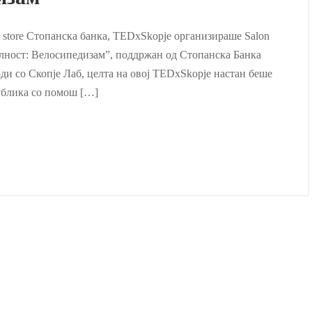
k store Стопанска банка, TEDxSkopje организираше Salon
илност: Велосипедизам”, поддржан од Стопанска Банка
ди со Скопје Лаб, целта на овој TEDxSkopje настан беше
ублика со помош […]