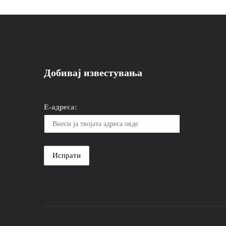
Добивај известувања
Е-адреса: