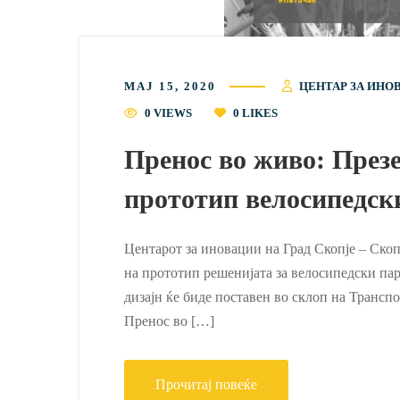
МАЈ 15, 2020
ЦЕНТАР ЗА ИНО
0 VIEWS
0
LIKES
Пренос во живо: Презе
прототип велосипедск
Центарот за иновации на Град Скопје – Скопј
на прототип решенијата за велосипедски парк
дизајн ќе биде поставен во склоп на Транспор
Пренос во […]
Прочитај повеќе