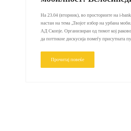
На 23.04 (вторник), во просториите на i-ban
настан на тема „Твојот избор на урбана моб
АД Скопје. Организиран од тимот кој раково
да поттикне дискусија помеѓу присутната п
Прочитај повеќе