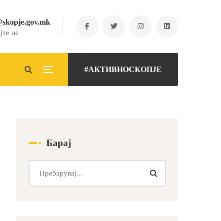
@skopje.gov.mk
јте не
#АКТИВНОСКОПЈЕ
Барај