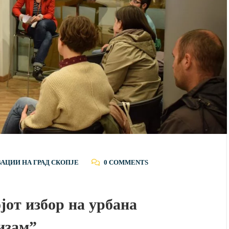
ВАЦИИ НА ГРАД СКОПЈЕ
0 COMMENTS
јот избор на урбана
изам”