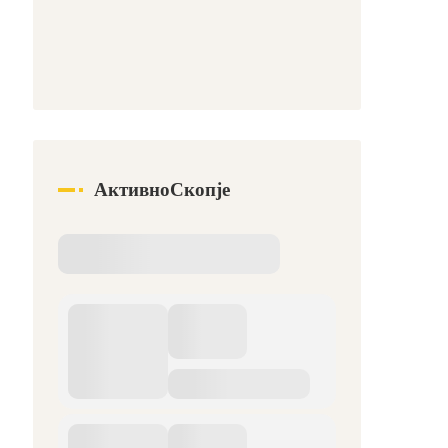
АктивноСкопје