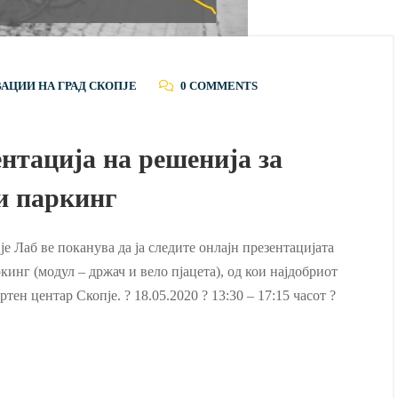
ВАЦИИ НА ГРАД СКОПЈЕ
0 COMMENTS
нтација на решенија за
и паркинг
е Лаб ве поканува да ја следите онлајн презентацијата
инг (модул – држач и вело пјацета), од кои најдобриот
тен центар Скопје. ? 18.05.2020 ? 13:30 – 17:15 часот ?