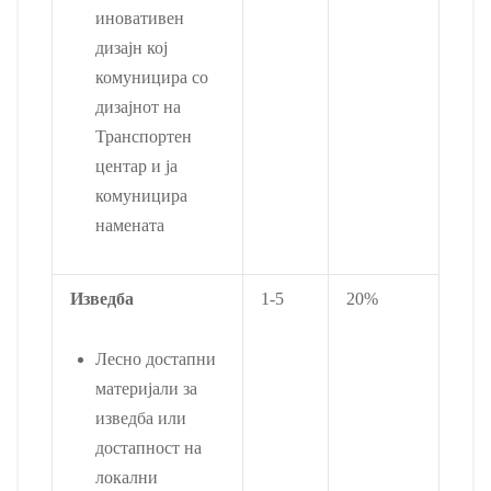
иновативен
дизајн кој
комуницира со
дизајнот на
Транспортен
центар и ја
комуницира
намената
Изведба
1-5
20%
Лесно достапни
материјали за
изведба или
достапност на
локални