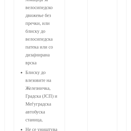
велосипедско
движење без
пречки, или
блиску до
велосипедска
патека или со
дизајнирана
врска
Блиску до
влезовите на
Железничка,
Градска (ЈСП) и
Меѓуградска
автобуска
станица,
Не се уништува