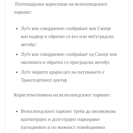
Потенцијални корисници на велосипедскиот
паркинг:
Луѓе кои секојдневно сообраќаат кон Скопје
кон надвор и обратно со воз или меѓуградски
автобус
Луѓе кои секојдневно сообраќаат од Скопје кон
околината и обратно со приградски автобус
Луѓе чијашто крајна цел на патувањето е
Транспортниот центар
Користење/намена на велосипедскиот паркинг:
Велосипедскиот паркинг треба да овозможува
краткотрајно и долготрајно паркирање
(целодневно и по можност повеќедневно