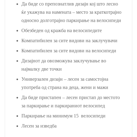
Да биде со препознатлив дизајн кој што лесно
ќе укажува на намената – место за краткотрајно
односно долготрајно паркирање на велосипеди
Обезбеден од кражба на велосипедите
Компaтибилен за сите видови на заклучувачи
Компатибилен за сите видови на велосипеди
Дизајнот да овозможува заклучување во
најмалку две точки
Универзален дизајн – лесен за самостојна
употреба од страна на деца, жени и мажи
Да биде пристапен – лесен пристап до местото
за паркирање и паркираниот велосипед
Паркирање на минимум 15 велосипеди
Лесен за изведба