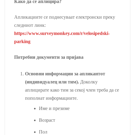
Како да се аплицира?
Апликациите се поднесуваат електронски преку
следниот линк:
https://www.surveymonkey.com/r/velosipedski-
parking
Потребни документи за пријава
Основни информации за апликантот
(индивидуалец или тим).
Доколку
аплицирате како тим за секој член треба да се
пополнат информациите.
Име и презиме
Возраст
Пол