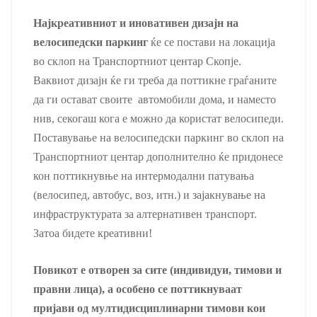
Најкреативниот и иновативен дизајн на
велосипедски паркинг
ќе се постави на локација
во склоп на Транспортниот центар Скопје.
Ваквиот дизајн ќе ги треба да поттикне граѓаните
да ги остават своите автомобили дома, и наместо
нив, секогаш кога е можно да користат велосипеди.
Поставување на велосипедски паркинг во склоп на
Транспортниот центар дополнително ќе придонесе
кон поттикнувње на интермодални патувања
(велосипед, автобус, воз, итн.) и зајакнување на
инфраструктурата за алтернативен транспорт.
Затоа бидете креативни!
Повикот е отворен за сите (индивидуи, тимови и
правни лица), а особено се поттикнуваат
пријави од мултидисциплинарни тимови кои