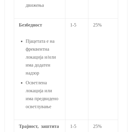
движења
Безбедност
1-5
25%
Пјацетата е на
фреквентна
локација и/или
има додатен
надзор
Осветлена
локација или
има предвидено
осветлување
Трајност, заштита
1-5
25%