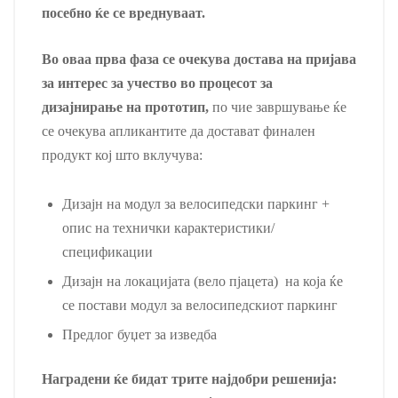
посебно ќе се вреднуваат.
Во оваа прва фаза се очекува достава на пријава
за интерес за учество во процесот за
дизајнирање на прототип,
по чие завршување ќе
се очекува апликантите да достават финален
продукт кој што вклучува:
Дизајн на модул за велосипедски паркинг +
опис на технички карактеристики/
спецификации
Дизајн на локацијата (вело пјацета) на која ќе
се постави модул за велосипедскиот паркинг
Предлог буџет за изведба
Наградени ќе бидат трите најдобри решенија: