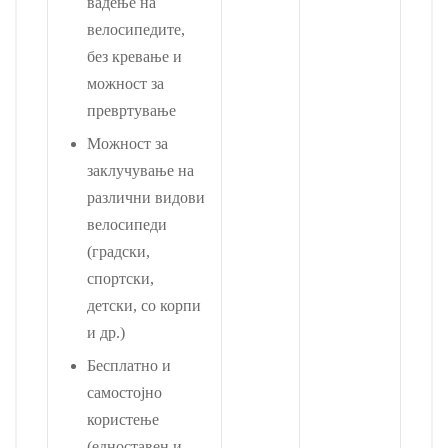
вадење на
велосипедите,
без кревање и
можност за
превртување
Можност за
заклучување на
различни видови
велосипеди
(градски,
спортски,
детски, со корпи
и др.)
Бесплатно и
самостојно
користење
(едноставен и