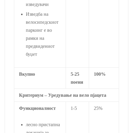
изведувачи
Изведба на
велосипедскиот
паркинг е во
рамки на
предвидениот
буџет
Вкупно
5-25
100%
поени
Критериум – Уредување на вело пјацета
Функционалност
1-5
25%
лесно пристапна
локација за