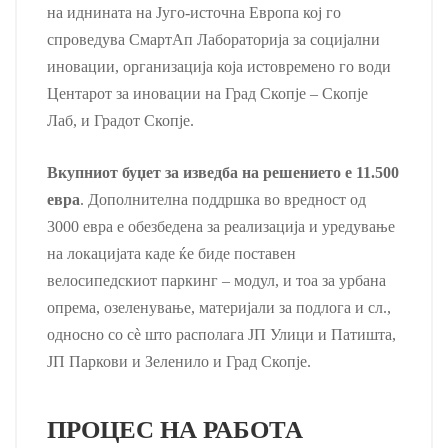
на иднината на Југо-источна Европа кој го
спроведува СмартАп Лабораторија за социјални
иновации, организација која истовремено го води
Центарот за иновации на Град Скопје – Скопје
Лаб, и Градот Скопје.
Вкупниот буџет за изведба на решението
е 11.500
евра
. Дополнителна поддршка во вредност од
3000 евра е обезбедена за реализација и уредување
на локацијата каде ќе биде поставен
велосипедскиот паркинг – модул, и тоа за урбана
опрема, озеленување, материјали за подлога и сл.,
односно со с
è
што располага ЈП Улици и Патишта,
ЈП Паркови и Зеленило и Град Скопје.
ПРОЦЕС НА РАБОТА