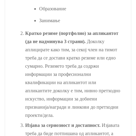
Образование
Занимање
Кратко резиме (портфолио) за апликантот
(да не надминува 3 страни).
Доколку
аплицирате како тим, за секој член на тимот
треба да се достави кратко резиме или едно
сумарно. Резимето треба да содржи
информации за професионални
квалификации на апликантот или
апликантите доколку е тим, нивно претходно
искуство, информации за добиени
признанија/награди и линкови до претходни
проекти/дела.
Изјава за сериозност и достапност.
Изјавата
треба да биде потпишана од апликантот, а