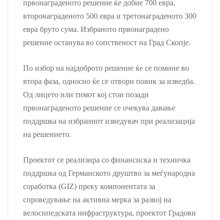
првонаграденото решение ќе добие 700 евра,
второнаграденото 500 евра и третонаграденото 300
евра бруто сума. Избраното првонаградено
решение останува во сопственост на Град Скопје.
По избор на најдоброто решение ќе се помине во
втора фаза, односно ќе се отвори повик за изведба.
Од лицето или тимот кој стои позади
првонаграденото решение се очекува давање
поддршка на избраниот изведувач при реализација
на решението.
Проектот се реализира со финансиска и техничка
поддршка од Германското друштво за меѓународна
соработка (GIZ) преку компонентата за
спроведување на активна мерка за развој на
велосипедската инфраструктура, проектот Градови