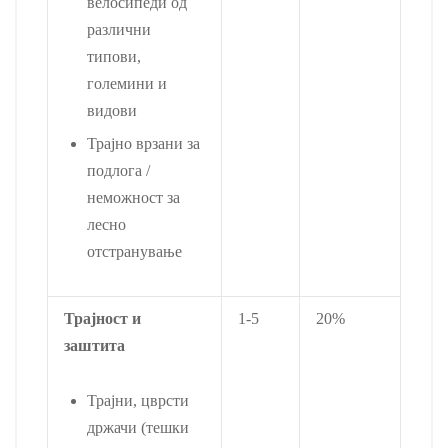
велосипеди од
различни
типови,
големини и
видови
Трајно врзани за
подлога /
неможност за
лесно
отстранување
Трајност и
1-5
20%
заштита
Трајни, цврсти
држачи (тешки