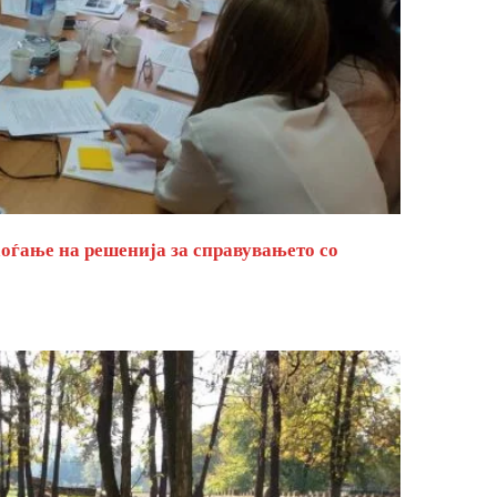
оѓање на решенија за справувањето со