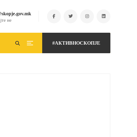
@skopje.gov.mk
јте не
#АКТИВНОСКОПЈЕ