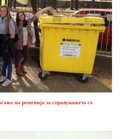
оѓање на решенија за справувањето со