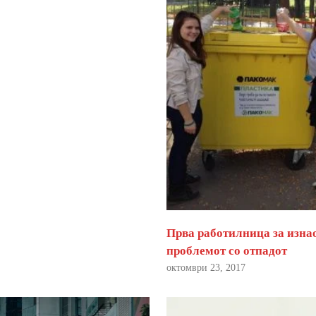
Прва работилница за изна
проблемот со отпадот
октомври 23, 2017