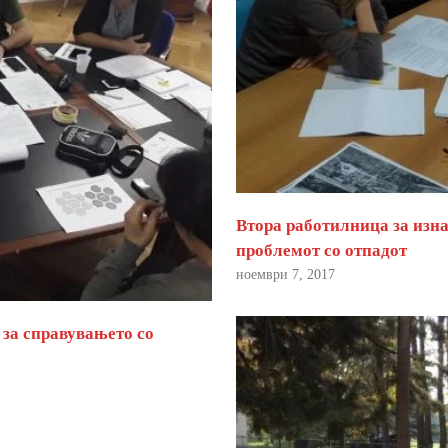
Втора работилница за изна
проблемот со отпадот
ноември 7, 2017
 за справувањето со