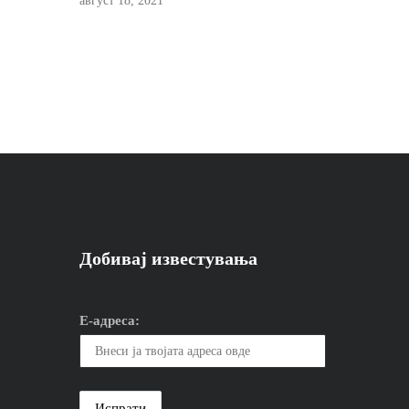
август 18, 2021
Добивај известувања
Е-адреса: