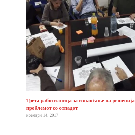
Трета работилница за изнаоѓање на решенија
проблемот со отпадот
ноември 14, 2017