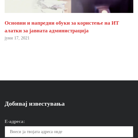
Основни и напредни обуки за користење на ИТ
алатки за јавната администрација
јуни 17, 2021
Добивај известувања
Е-адреса: