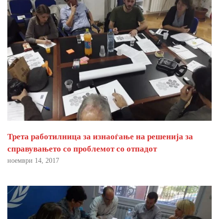
Трета работилница за изнаоѓање на решенија за
справувањето со проблемот со отпадот
ноември 14, 2017