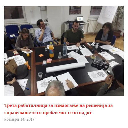
Трета работилница за изнаоѓање на решенија за
справувањето со проблемот со отпадот
ноември 14, 2017