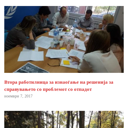
Втора работилница за изнаоѓање на решенија за
справувањето со проблемот со отпадот
ноември 7, 2017