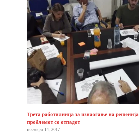
Трета работилница за изнаоѓање на решенија
проблемот со отпадот
ноември 14, 2017