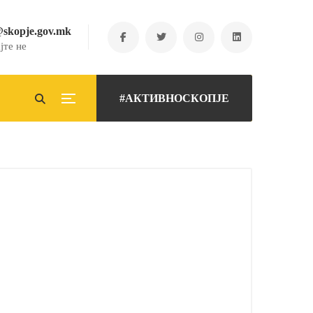
@skopje.gov.mk
јте не
#АКТИВНОСКОПЈЕ