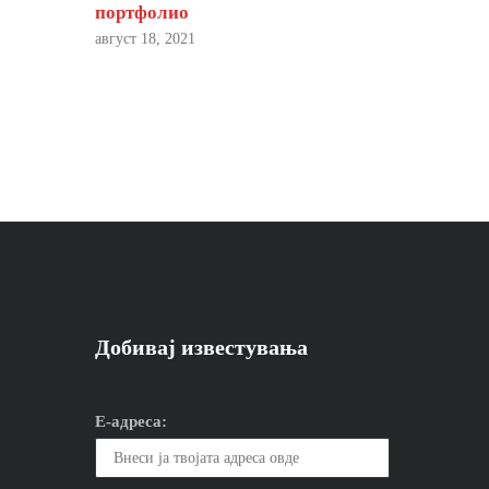
портфолио
август 18, 2021
Добивај известувања
Е-адреса: