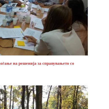
оѓање на решенија за справувањето со