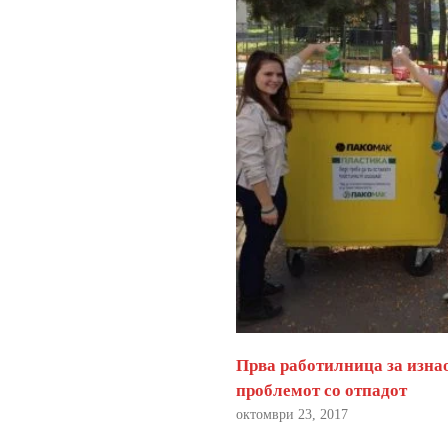
Прва работилница за изна
проблемот со отпадот
октомври 23, 2017