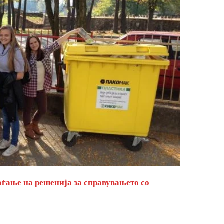
оѓање на решенија за справувањето со