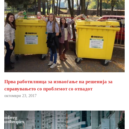
Прва работилница за изнаоѓање на решенија за
справувањето со проблемот со отпадот
октомври 23, 2017