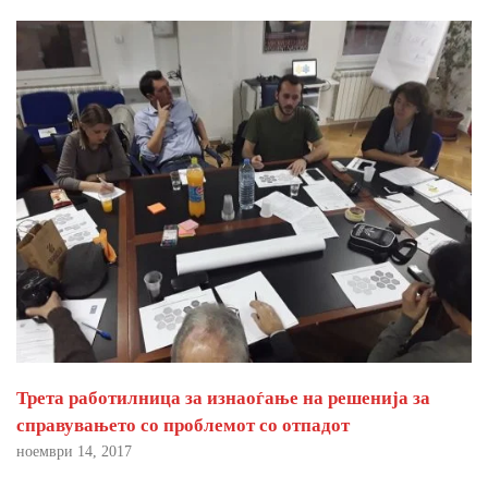
Трета работилница за изнаоѓање на решенија за
справувањето со проблемот со отпадот
ноември 14, 2017