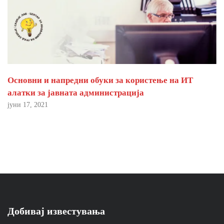
Основни и напредни обуки за користење на ИТ
алатки за јавната администрација
јуни 17, 2021
Добивај известувања