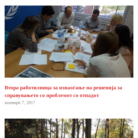
Втора работилница за изнаоѓање на решенија за
справувањето со проблемот со отпадот
ноември 7, 2017