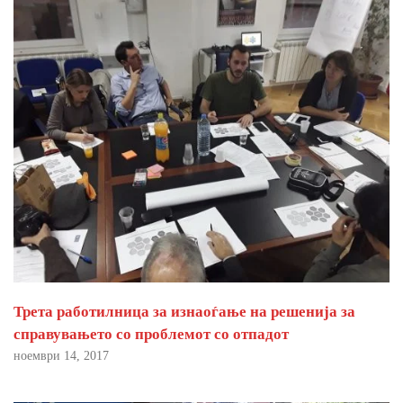
Трета работилница за изнаоѓање на решенија за
справувањето со проблемот со отпадот
ноември 14, 2017