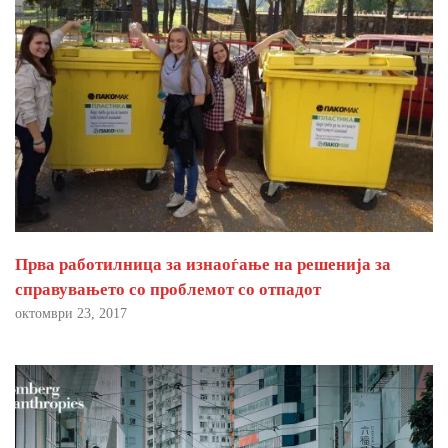
Прва работилница за изнаоѓање на решенија за
справувањето со проблемот со отпадот
октомври 23, 2017