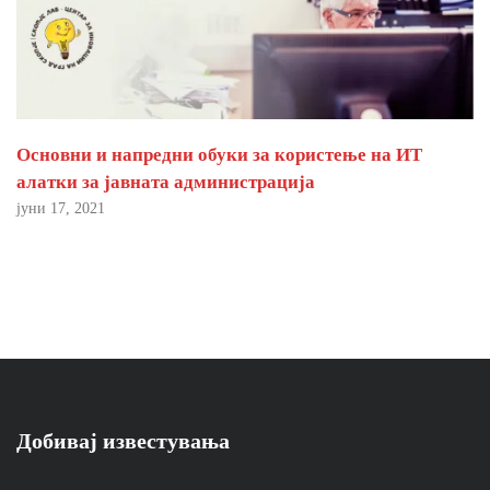
Основни и напредни обуки за користење на ИТ
алатки за јавната администрација
јуни 17, 2021
Добивај известувања