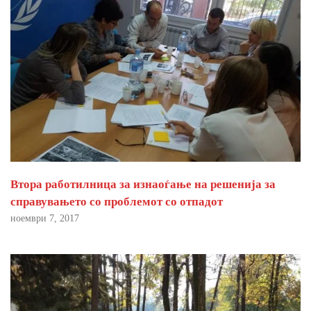
Втора работилница за изнаоѓање на решенија за
справувањето со проблемот со отпадот
ноември 7, 2017