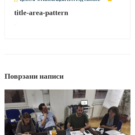
title-area-pattern
Поврзани написи