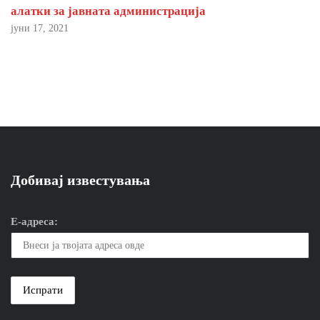
алатки за јавната администрација
јуни 17, 2021
Добивај известувања
Е-адреса: