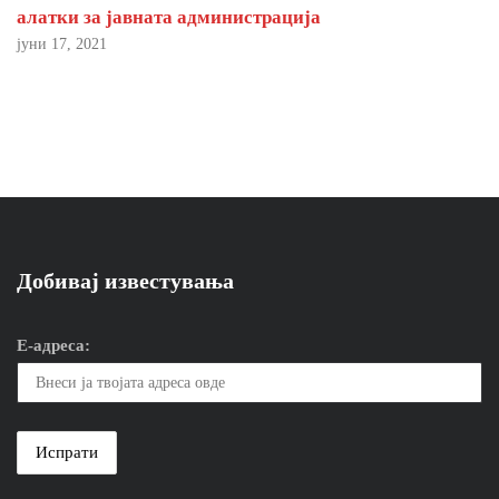
алатки за јавната администрација
јуни 17, 2021
Добивај известувања
Е-адреса: