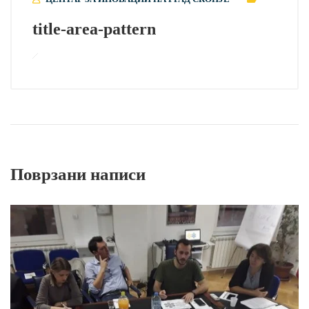
title-area-pattern
Поврзани написи