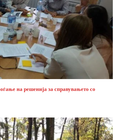
оѓање на решенија за справувањето со