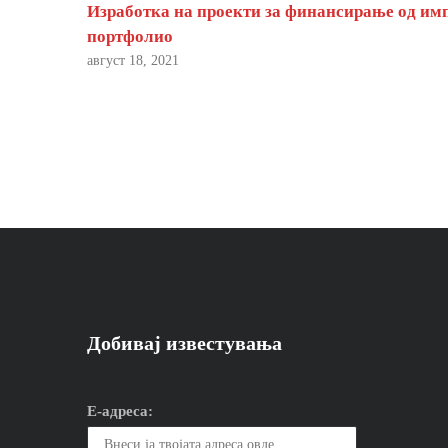
Изработка на проекти за финансирање од им
портфолио
август 18, 2021
Добивај известувања
Е-адреса: