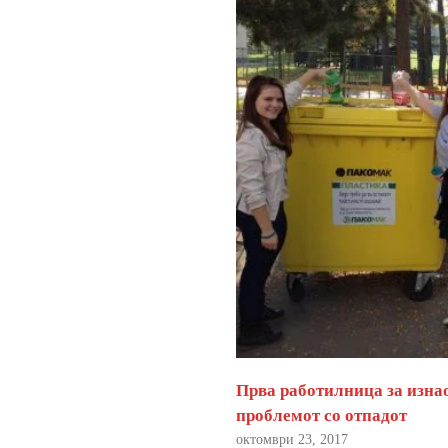
Прва работилница за изна
проблемот со отпадот
октомври 23, 2017