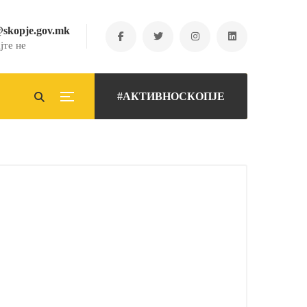
@skopje.gov.mk
јте не
#АКТИВНОСКОПЈЕ