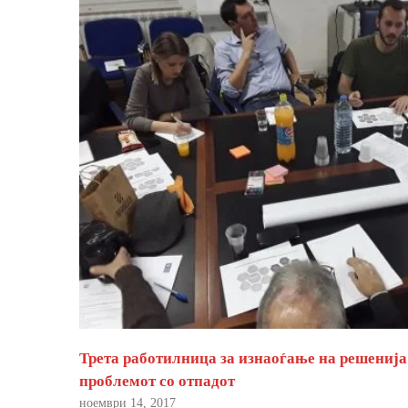
Трета работилница за изнаоѓање на решенија
проблемот со отпадот
ноември 14, 2017