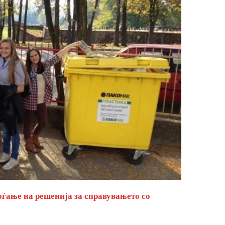
оѓање на решенија за справувањето со