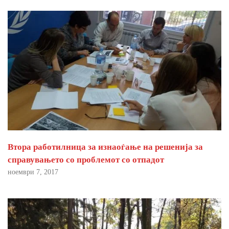
Втора работилница за изнаоѓање на решенија за
справувањето со проблемот со отпадот
ноември 7, 2017