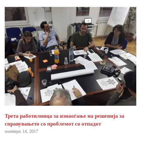
Трета работилница за изнаоѓање на решенија за
справувањето со проблемот со отпадот
ноември 14, 2017