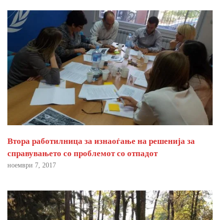
Втора работилница за изнаоѓање на решенија за
справувањето со проблемот со отпадот
ноември 7, 2017