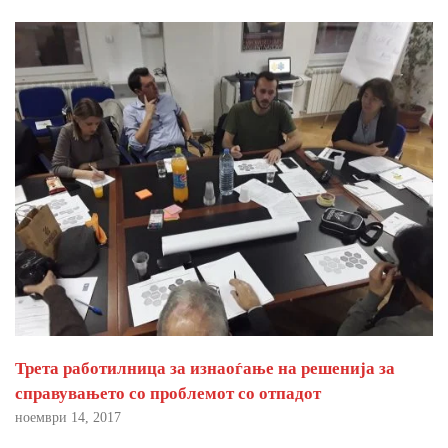
Трета работилница за изнаоѓање на решенија за
справувањето со проблемот со отпадот
ноември 14, 2017