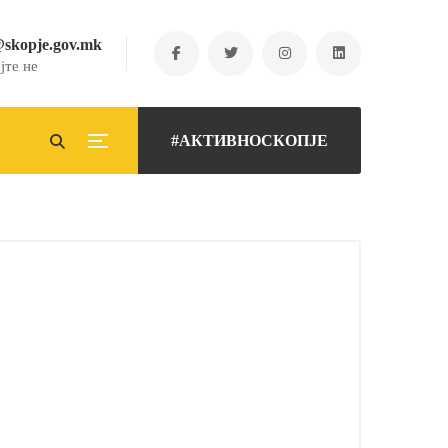
@skopje.gov.mk
јте не
#АКТИВНОСКОПЈЕ