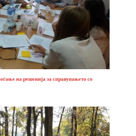
оѓање на решенија за справувањето со