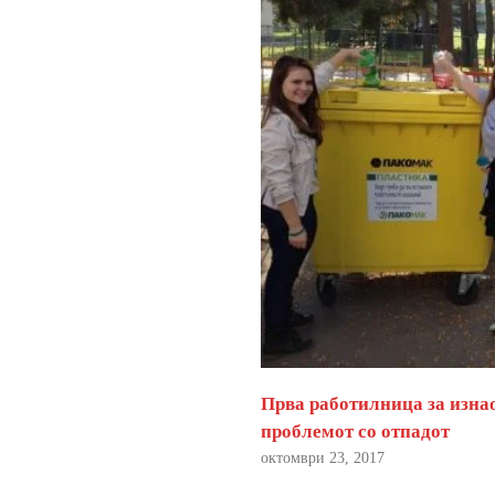
Прва работилница за изна
проблемот со отпадот
октомври 23, 2017