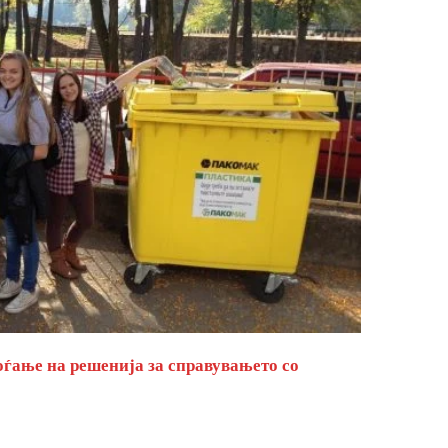
оѓање на решенија за справувањето со