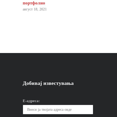
портфолио
август 18, 2021
Добивај известувања
Е-адреса: