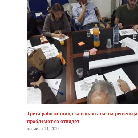
Трета работилница за изнаоѓање на решенија
проблемот со отпадот
ноември 14, 2017