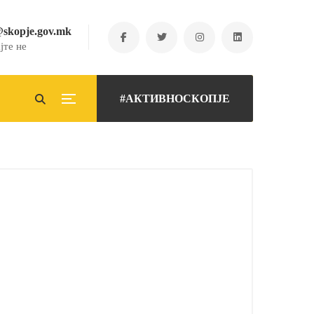
@skopje.gov.mk
јте не
#АКТИВНОСКОПЈЕ