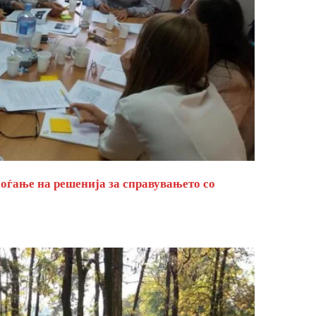
оѓање на решенија за справувањето со