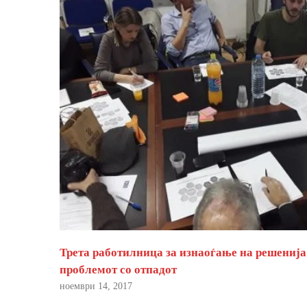
Трета работилница за изнаоѓање на решенија
проблемот со отпадот
ноември 14, 2017