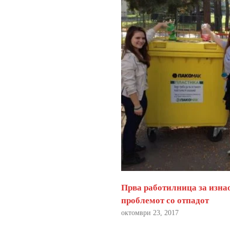
Прва работилница за изна
проблемот со отпадот
октомври 23, 2017