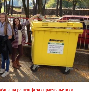
оѓање на решенија за справувањето со