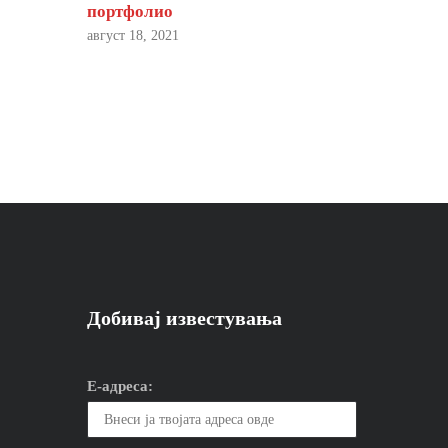
портфолио
август 18, 2021
Добивај известувања
Е-адреса: