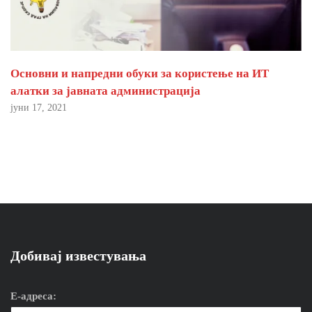
Основни и напредни обуки за користење на ИТ
алатки за јавната администрација
јуни 17, 2021
Добивај известувања
Е-адреса: