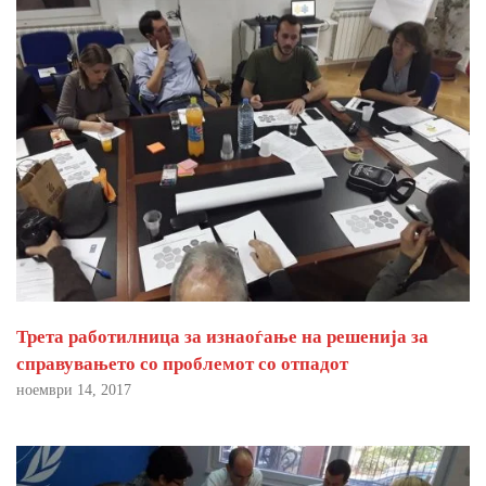
Трета работилница за изнаоѓање на решенија за
справувањето со проблемот со отпадот
ноември 14, 2017