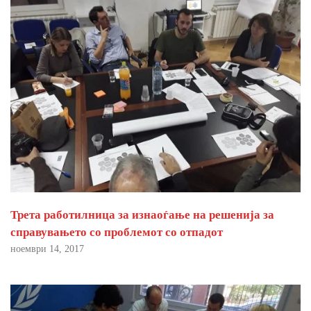
Трета работилница за изнаоѓање на решенија за
справувањето со проблемот со отпадот
ноември 14, 2017