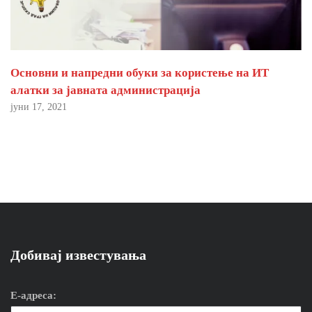
Основни и напредни обуки за користење на ИТ
алатки за јавната администрација
јуни 17, 2021
Добивај известувања
Е-адреса: